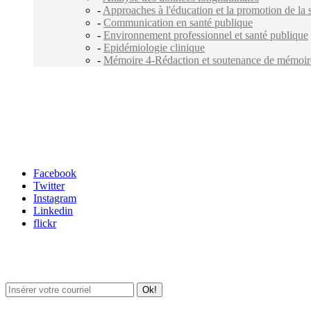
-
Approaches à l'éducation et la promotion de la 
-
Communication en santé publique
-
Environnement professionnel et santé publique
-
Epidémiologie clinique
-
Mémoire 4-Rédaction et soutenance de mémoire 
Carrefour des médias sociaux
Facebook
Twitter
Instagram
Linkedin
flickr
Newsletter / USJ Culture