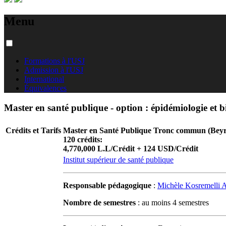
Menu
Formations à l'USJ
Admission à l'USJ
International
Équivalences
Master en santé publique - option : épidémiologie et bi
Crédits et Tarifs
Master en Santé Publique Tronc commun (Beyr
120 crédits:
4,770,000 L.L/Crédit + 124 USD/Crédit
Institut supérieur de santé publique
Responsable pédagogique
:
Michèle Kosremelli 
Nombre de semestres
: au moins 4 semestres