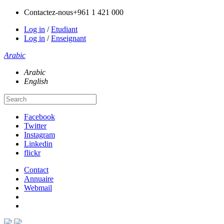
Contactez-nous
+961 1 421 000
Log in
/
Etudiant
Log in
/
Enseignant
Arabic
Arabic
English
Facebook
Twitter
Instagram
Linkedin
flickr
Contact
Annuaire
Webmail