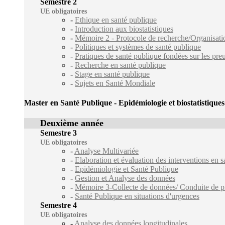
Semestre 2
UE obligatoires
-
Ethique en santé publique
-
Introduction aux biostatistiques
-
Mémoire 2 - Protocole de recherche/Organisation
-
Politiques et systèmes de santé publique
-
Pratiques de santé publique fondées sur les pre
-
Recherche en santé publique
-
Stage en santé publique
-
Sujets en Santé Mondiale
Master en Santé Publique - Epidémiologie et biostatistiques
Deuxième année
Semestre 3
UE obligatoires
-
Analyse Multivariée
-
Elaboration et évaluation des interventions en 
-
Epidémiologie et Santé Publique
-
Gestion et Analyse des données
-
Mémoire 3-Collecte de données/ Conduite de pr
-
Santé Publique en situations d'urgences
Semestre 4
UE obligatoires
-
Analyse des données longitudinales