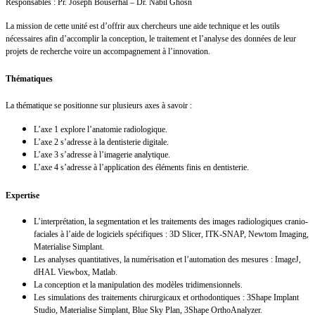
Responsables : Pr. Joseph Bouserhal – Dr. Nabil Ghosn
La mission de cette unité est d’offrir aux chercheurs une aide technique et les outils
nécessaires afin d’accomplir la conception, le traitement et l’analyse des données de leur
projets de recherche voire un accompagnement à l’innovation.
Thématiques
La thématique se positionne sur plusieurs axes à savoir :
L’axe 1 explore l’anatomie radiologique.
L’axe 2 s’adresse à la dentisterie digitale.
L’axe 3 s’adresse à l’imagerie analytique.
L’axe 4 s’adresse à l’application des éléments finis en dentisterie.
Expertise
L’interprétation, la segmentation et les traitements des images radiologiques cranio-
faciales à l’aide de logiciels spécifiques : 3D Slicer, ITK-SNAP, Newtom Imaging,
Materialise Simplant.
Les analyses quantitatives, la numérisation et l’automation des mesures : ImageJ,
dHAL Viewbox, Matlab.
La conception et la manipulation des modèles tridimensionnels.
Les simulations des traitements chirurgicaux et orthodontiques : 3Shape Implant
Studio, Materialise Simplant, Blue Sky Plan, 3Shape OrthoAnalyzer.