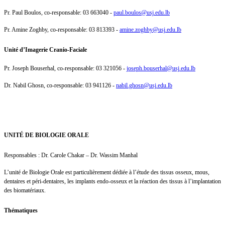
Pr. Paul Boulos, co-responsable: 03 663040 -
paul.boulos@usj.edu.lb
Pr. Amine Zoghby, co-responsable: 03 813393 -
amine.zoghby@usj.edu.lb
Unité d’Imagerie Cranio-Faciale
Pr. Joseph Bouserhal, co-responsable: 03 321056 -
joseph.bouserhal@usj.edu.lb
Dr. Nabil Ghosn, co-responsable: 03 941126 -
nabil.ghosn@usj.edu.lb
UNITÉ DE BIOLOGIE ORALE
Responsables : Dr. Carole Chakar – Dr. Wassim Manhal
L’unité de Biologie Orale est particulièrement dédiée à l’étude des tissus osseux, mous,
dentaires et péri-dentaires, les implants endo-osseux et la réaction des tissus à l’implantation
des biomatériaux.
Thématiques