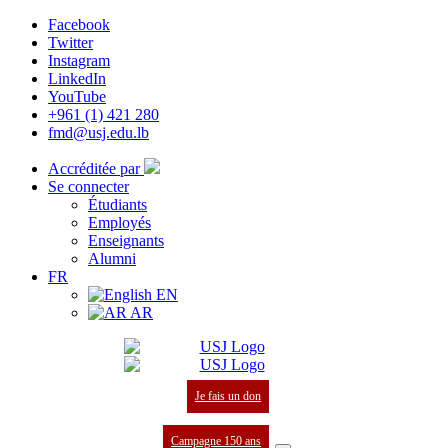
Facebook
Twitter
Instagram
LinkedIn
YouTube
+961 (1) 421 280
fmd@usj.edu.lb
Accréditée par
Se connecter
Étudiants
Employés
Enseignants
Alumni
FR
EN
AR
Je fais un don
Campagne 150 ans