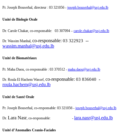
Pr. Joseph Bouserhal, directeur : 03 321056 -
joseph.bouserhal@usj.edu.lb
Unité de Biologie Orale
Dr. Carole Chakar, co-responsable: 03 307094 –
carole.chakar@usj.edu.lb
co-responsable:
--
03 322923
Dr. Wassim Manhal,
wassim.manhal@usj.edu.lb
Unité de Biomatériaux
Pr. Maha Daou, co-responsable : 03 370512 -
maha.daou@usj.edu.lb
co-responsable:
-
03 836040
Dr. Roula El Hachem Wassef,
roula.hachem@usj.edu.lb
Unité de Santé Orale
Pr. Joseph Bouserhal, co-responsable: 03 321056 -
joseph.bouserhal@usj.edu.lb
Lara Nasr
lara.nasr@usj.edu.lb
Dr.
, co-responsable: -
Unité d’Anomalies Cranio-Faciales