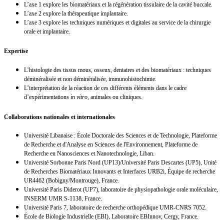
L’axe 1 explore les biomatériaux et la régénération tissulaire de la cavité buccale.
L’axe 2 explore la thérapeutique implantaire.
L’axe 3 explore les techniques numériques et digitales au service de la chirurgie
orale et implantaire.
Expertise
L’histologie des tissus mous, osseux, dentaires et des biomatériaux : techniques
déminéralisée et non déminéralisée, immunohistochimie.
L’interprétation de la réaction de ces différents éléments dans le cadre
d’expérimentations
in vitro,
animales ou cliniques.
Collaborations nationales et internationales
Université Libanaise : École Doctorale des Sciences et de Technologie, Plateforme
de Recherche et d'Analyse en Sciences de l'Environnement, Plateforme de
Recherche en Nanosciences et Nanotechnologie, Liban.
Université Sorbonne Paris Nord (UP13)/Université Paris Descartes (UP5), Unité
de Recherches Biomatériaux Innovants et Interfaces URB2i, Équipe de recherche
UR4462 (Bobigny/Montrouge), France.
Université Paris Diderot (UP7), laboratoire de physiopathologie orale moléculaire,
INSERM UMR S-1138, France.
Université Paris 7, laboratoire de recherche orthopédique UMR-CNRS 7052.
École de Biologie Industrielle (EBI), Laboratoire EBInnov, Cergy, France.