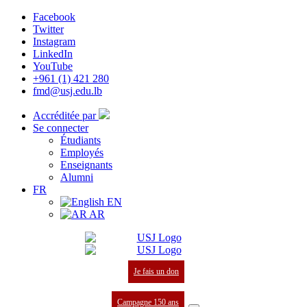
Facebook
Twitter
Instagram
LinkedIn
YouTube
+961 (1) 421 280
fmd@usj.edu.lb
Accréditée par
Se connecter
Étudiants
Employés
Enseignants
Alumni
FR
EN
AR
Je fais un don
Campagne 150 ans