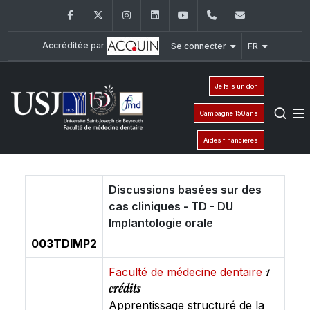
Facebook
Twitter
Instagram
LinkedIn
YouTube
+961 (1) 421 280
fmd@usj.e
Accréditée par
Se connecter
FR
Je fais un don
Campagne 150 ans
Aides financières
Discussions basées sur des
cas cliniques - TD - DU
Implantologie orale
003TDIMP2
1
Faculté de médecine dentaire
crédits
Apprentissage structuré de la