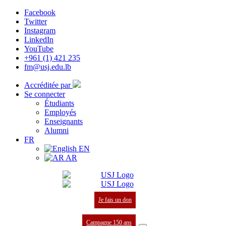
Facebook
Twitter
Instagram
LinkedIn
YouTube
+961 (1) 421 235
fm@usj.edu.lb
Accréditée par
Se connecter
Étudiants
Employés
Enseignants
Alumni
FR
EN
AR
Je fais un don
Campagne 150 ans