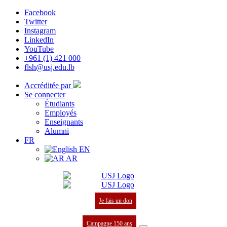
Facebook
Twitter
Instagram
LinkedIn
YouTube
+961 (1) 421 000
flsh@usj.edu.lb
Accréditée par
Se connecter
Étudiants
Employés
Enseignants
Alumni
FR
EN
AR
Je fais un don
Campagne 150 ans