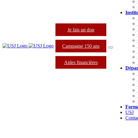
Instit
Je fais un don
Campagne 150 ans
Aides financières
Dépar
Forma
USJ
Conta