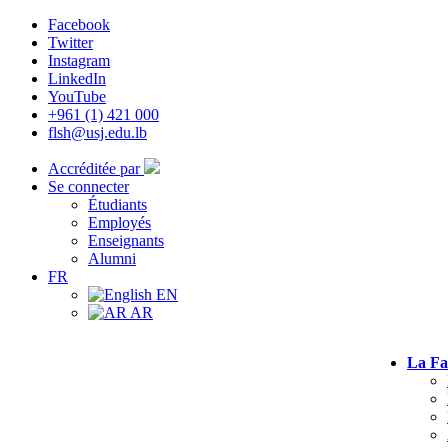
Facebook
Twitter
Instagram
LinkedIn
YouTube
+961 (1) 421 000
flsh@usj.edu.lb
Accréditée par
Se connecter
Étudiants
Employés
Enseignants
Alumni
FR
EN
AR
La Fa