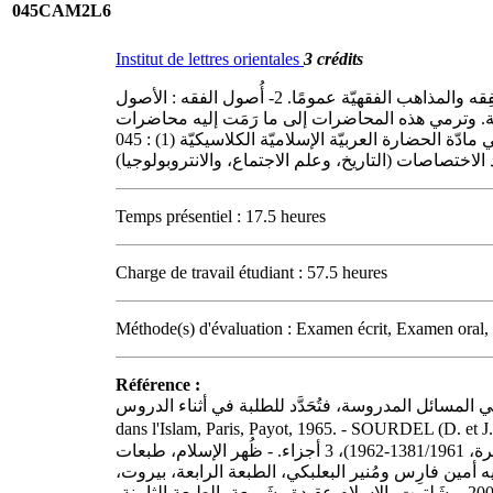
045CAM2L6
Institut de lettres orientales
3 crédits
يتعرّف الطالب على ما يأتي : أ – الأمور الاعتقاديّة : 1- العقائد الإسلاميّة. 2- عِلم الكلام (الفِرَق الإسلاميّة). ب – الأمور العمَليّة : 1- الفِقه والمذاهب الفقهيّة عمومًا. 2- أُصول الفقه : الأصول
تصوّف والفلسفة. وترمي هذه المحاضرات إلى ما رَمَت إليه محاضرات
الفصل السابق في مادّة الحضارة العربيّة الإسلاميّة الكلاسيكيّة (1) : 045CIVCL5، أي إلى تزويد الطالب بالمعلومات الأساسيّة التي تؤهّله لدراسة فكرٍ وأدبٍ متأثّرين بالإسلام، وبطريقةٍ لدراسة
Temps présentiel : 17.5 heures
Charge de travail étudiant : 57.5 heures
Méthode(s) d'évaluation : Examen écrit, Examen oral, 
Référence :
ي قسمَي المادّة (1و2). أمّا المصادر والمراجع المتخصّصة في المسائل المدروسة، فتُحَدَّد للطلبة في أثناء الدروس
dans l'Islam, Paris, Payot, 1965. - SOURDEL (D. et J.),
امين (احمد)، - فَجْر الإسلام، طبعات كثيرة (الطبعة الثامنة، القاهرة، 1380/1961). - ضُحى الإسلام، طبعات كثيرة (الطبعة السادسة، القاهرة، 1381/1961-1962)، 3 أجزاء. - ظُهر الإسلام، طبعات
لإسلاميّة، نَقله إلى العَربيّة نبيه أمين فارِس ومُنير البعلبكي، الطبعة الرابعة، بيروت
دار العِلم للملايِين، 1965. - سورديل (ج. و د.)، مُعجم الإسلام التاريخيّ، ترجمة أنطوان حكيّم وفريقه، بيروت، الدار اللبنانيّة للنشر الجامعي، 2009. - شَلتوت، الإسلام عقيدة وشَريعة، الطبعة الثامنة،