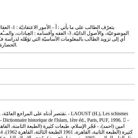
الموضوعيّة، والأصول الذاتيّة. 3- الفقه و
الحضارة العربيّة الإسلاميّة تأخذ بالحُسبان مناهج تحليل النصوص المختلفة، وتَعَدّد الاختصاصات (التاريخ، وعلم الاجتماع، والانتروبولوجيا).
- Dictionnaire historique de l'Islam, 1ère éd., Paris, PUF, 1996.  -
،