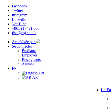
Facebook
Twitter
Instagram
LinkedIn
YouTube
+961 (1) 421 000
flsh@usj.edu.lb
Accréditée par
Se connecter
Étudiants
Employés
Enseignants
Alumni
FR
EN
AR
La Fa