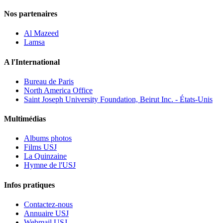
Nos partenaires
Al Mazeed
Lamsa
A l'International
Bureau de Paris
North America Office
Saint Joseph University Foundation, Beirut Inc. - États-Unis
Multimédias
Albums photos
Films USJ
La Quinzaine
Hymne de l'USJ
Infos pratiques
Contactez-nous
Annuaire USJ
Webmail USJ