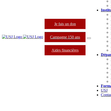
Instit
Je fais un don
Campagne 150 ans
Aides financières
Dépar
Forma
USJ
Conta