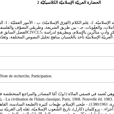
الحضارة العربيّة الإسلاميّة الكلاسيكيّة 2
أقسامه : العِبادات، والمــُعاملات، والعقُوبات. جـ - بين طريق الشريعة، وطريقَي ال
Note de recherche, Participation
نقتصر أدناه على المراجع العامّة، وهي تُعتمد ف. - LAOUST (H.), Les schismes
 - La civilisation de l'Islam classique, Paris, 1968. Nouvelle éd. 1983. 
كثيرة (الطبعة الثانية، القاهرة، 1961 الطبعة الثالثة، القاهرة 1962)، 4 أجزاء. - بروكلمان (كارل)، تاريخ الشُّعوب ا