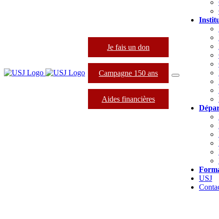
Instit
Je fais un don
Campagne 150 ans
Aides financières
Dépar
Forma
USJ
Conta