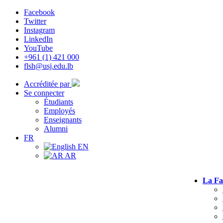
Facebook
Twitter
Instagram
LinkedIn
YouTube
+961 (1) 421 000
flsh@usj.edu.lb
Accréditée par
Se connecter
Étudiants
Employés
Enseignants
Alumni
FR
EN
AR
La Fa