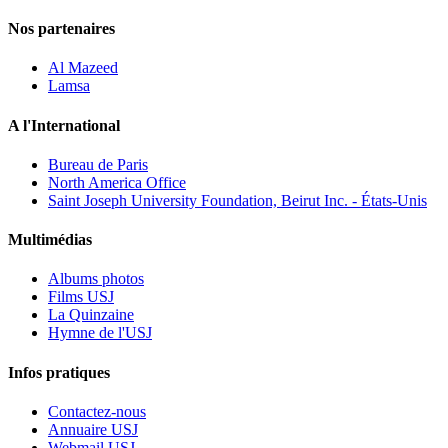
Nos partenaires
Al Mazeed
Lamsa
A l'International
Bureau de Paris
North America Office
Saint Joseph University Foundation, Beirut Inc. - États-Unis
Multimédias
Albums photos
Films USJ
La Quinzaine
Hymne de l'USJ
Infos pratiques
Contactez-nous
Annuaire USJ
Webmail USJ