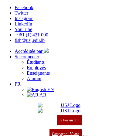
Facebook
Twitter
Instagram
LinkedIn
YouTube
+961 (1) 421 000
flsh@usj.edu.lb
Accréditée par
Se connecter
Étudiants
Employés
Enseignants
Alumni
FR
EN
AR
Je fais un don
Campagne 150 ans