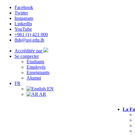
Facebook
Twitter
Instagram
LinkedIn
YouTube
+961 (1) 421 000
flsh@usj.edu.lb
Accréditée par
Se connecter
Étudiants
Employés
Enseignants
Alumni
FR
EN
AR
La Fa