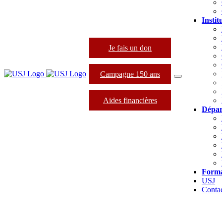
Instit
Je fais un don
Campagne 150 ans
Aides financières
Dépar
Forma
USJ
Conta