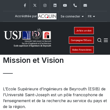
Facebook
Twitter
Instagram
LinkedIn
YouTube
+961 (1) 421 317
Secretaria
Accréditée par
Se connecter
FR
Je fais un don
Campagne 150 ans
Aides financières
Mission et Vision
L’Ecole Supérieure d’Ingénieurs de Beyrouth (ESIB) de
l’Université Saint-Joseph est un pôle francophone de
l’enseignement et de la recherche au service du pays et
de la région.