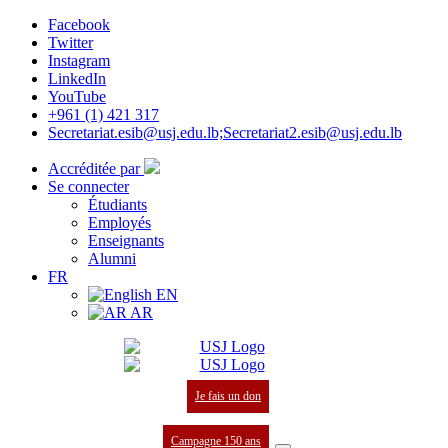
Facebook
Twitter
Instagram
LinkedIn
YouTube
+961 (1) 421 317
Secretariat.esib@usj.edu.lb;Secretariat2.esib@usj.edu.lb
Accréditée par
Se connecter
Étudiants
Employés
Enseignants
Alumni
FR
EN
AR
Je fais un don
Campagne 150 ans