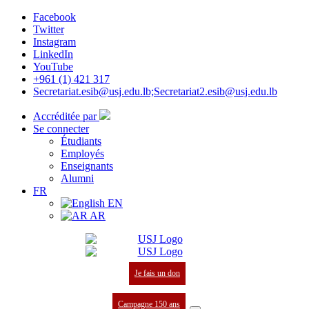
Facebook
Twitter
Instagram
LinkedIn
YouTube
+961 (1) 421 317
Secretariat.esib@usj.edu.lb;Secretariat2.esib@usj.edu.lb
Accréditée par
Se connecter
Étudiants
Employés
Enseignants
Alumni
FR
EN
AR
Je fais un don
Campagne 150 ans