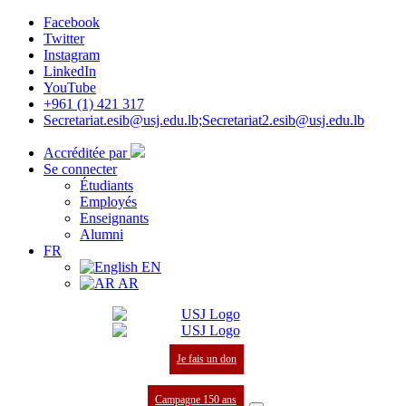
Facebook
Twitter
Instagram
LinkedIn
YouTube
+961 (1) 421 317
Secretariat.esib@usj.edu.lb;Secretariat2.esib@usj.edu.lb
Accréditée par
Se connecter
Étudiants
Employés
Enseignants
Alumni
FR
EN
AR
Je fais un don
Campagne 150 ans