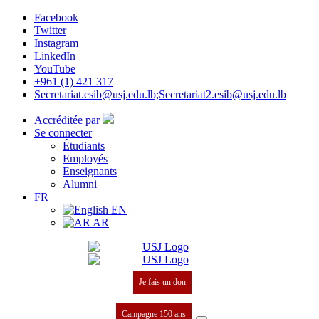
Facebook
Twitter
Instagram
LinkedIn
YouTube
+961 (1) 421 317
Secretariat.esib@usj.edu.lb;Secretariat2.esib@usj.edu.lb
Accréditée par
Se connecter
Étudiants
Employés
Enseignants
Alumni
FR
EN
AR
Je fais un don
Campagne 150 ans