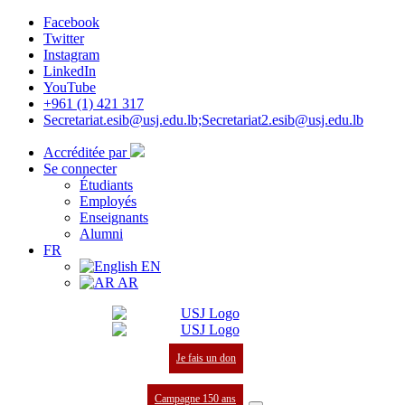
Facebook
Twitter
Instagram
LinkedIn
YouTube
+961 (1) 421 317
Secretariat.esib@usj.edu.lb;Secretariat2.esib@usj.edu.lb
Accréditée par
Se connecter
Étudiants
Employés
Enseignants
Alumni
FR
EN
AR
Je fais un don
Campagne 150 ans