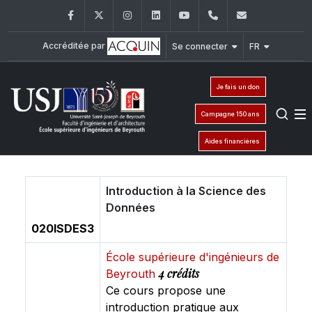
Facebook
Twitter
Instagram
LinkedIn
YouTube
+961 (1) 421 317
Secretaria
Accréditée par
Se connecter
FR
Je fais un don
Campagne 150 ans
Aides financières
Introduction à la Science des
Données
020ISDES3
École supérieure d'ingénieurs de
4 crédits
Beyrouth
Ce cours propose une
introduction pratique aux