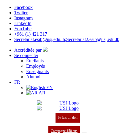
Facebook
Twitter
Instagram
LinkedIn
YouTube
+961 (1) 421 317
Secretariat.esib@usj.edu.lb;Secretariat2.esib@usj.edu.lb
Accréditée par
Se connecter
Étudiants
Employés
Enseignants
Alumni
FR
EN
AR
Je fais un don
Campagne 150 ans