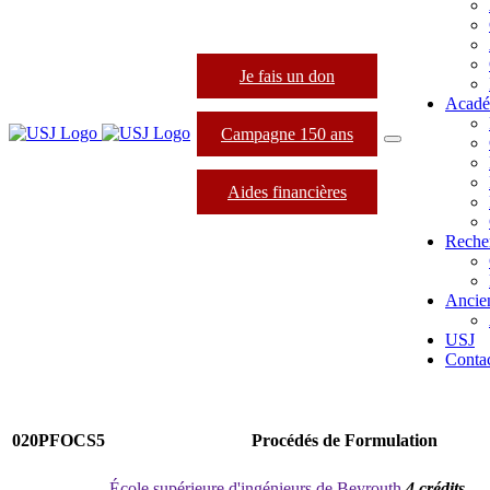
Je fais un don
Acadé
Campagne 150 ans
Aides financières
Reche
Ancie
USJ
Conta
020PFOCS5
Procédés de Formulation
École supérieure d'ingénieurs de Beyrouth
4 crédits