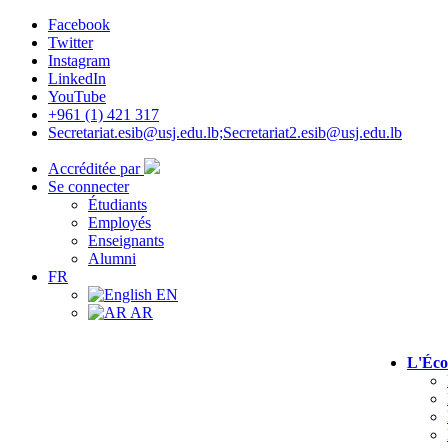
Facebook
Twitter
Instagram
LinkedIn
YouTube
+961 (1) 421 317
Secretariat.esib@usj.edu.lb;Secretariat2.esib@usj.edu.lb
Accréditée par
Se connecter
Étudiants
Employés
Enseignants
Alumni
FR
EN
AR
L'Éco