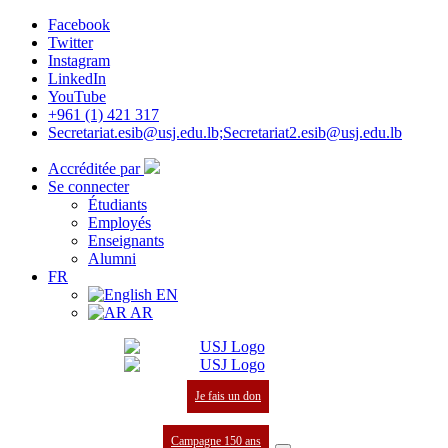
Facebook
Twitter
Instagram
LinkedIn
YouTube
+961 (1) 421 317
Secretariat.esib@usj.edu.lb;Secretariat2.esib@usj.edu.lb
Accréditée par
Se connecter
Étudiants
Employés
Enseignants
Alumni
FR
EN
AR
Je fais un don
Campagne 150 ans