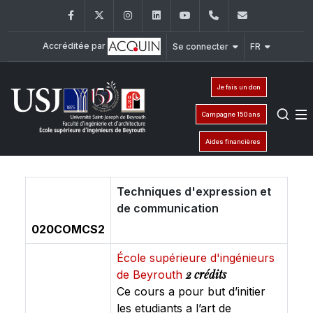
Facebook
Twitter
Instagram
LinkedIn
YouTube
+961 (1) 421 317
Secretaria
Accréditée par
Se connecter
FR
Je fais un don
Campagne 150 ans
Aides financières
Techniques d'expression et
de communication
020COMCS2
École supérieure d'ingénieurs
2 crédits
de Beyrouth
Ce cours a pour but d’initier
les etudiants a l’art de