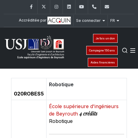
Facebook
Twitter
Instagram
LinkedIn
YouTube
+961 (1) 421 317
Secretaria
Accréditée par
Se connecter
FR
Je fais un don
Campagne 150 ans
Aides financières
Robotique
020ROBES5
École supérieure d'ingénieurs
4 crédits
de Beyrouth
Robotique