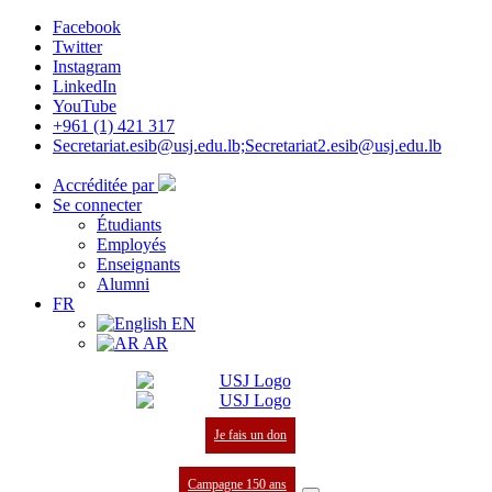
Facebook
Twitter
Instagram
LinkedIn
YouTube
+961 (1) 421 317
Secretariat.esib@usj.edu.lb;Secretariat2.esib@usj.edu.lb
Accréditée par
Se connecter
Étudiants
Employés
Enseignants
Alumni
FR
EN
AR
Je fais un don
Campagne 150 ans