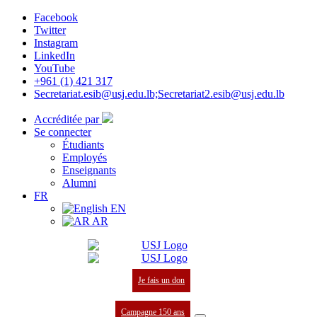
Facebook
Twitter
Instagram
LinkedIn
YouTube
+961 (1) 421 317
Secretariat.esib@usj.edu.lb;Secretariat2.esib@usj.edu.lb
Accréditée par
Se connecter
Étudiants
Employés
Enseignants
Alumni
FR
EN
AR
Je fais un don
Campagne 150 ans