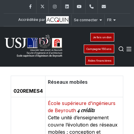
Facebook
Twitter
Instagram
LinkedIn
YouTube
+961 (1) 421 317
Secretaria
Accréditée par
Se connecter
FR
Je fais un don
Campagne 150 ans
Aides financières
Réseaux mobiles
020REMES4
École supérieure d'ingénieurs
4 crédits
de Beyrouth
Cette unité d’enseignement
couvre l’évolution des réseaux
mobiles ; conception et