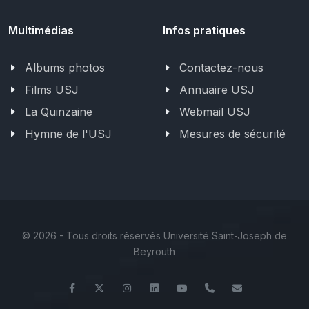
Multimédias
Infos pratiques
Albums photos
Contactez-nous
Films USJ
Annuaire USJ
La Quinzaine
Webmail USJ
Hymne de l'USJ
Mesures de sécurité
©
2026 - Tous droits réservés Université Saint-Joseph de
Beyrouth
Facebook
Twitter
Instagram
LinkedIn
YouTube
+961 (1) 421 317
Secretariat