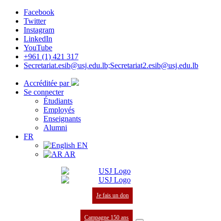
Facebook
Twitter
Instagram
LinkedIn
YouTube
+961 (1) 421 317
Secretariat.esib@usj.edu.lb;Secretariat2.esib@usj.edu.lb
Accréditée par
Se connecter
Étudiants
Employés
Enseignants
Alumni
FR
EN
AR
Je fais un don
Campagne 150 ans