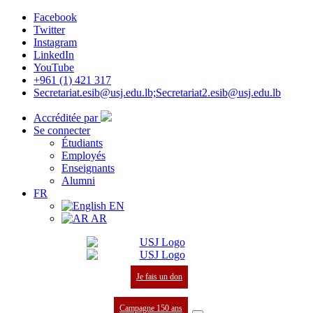
Facebook
Twitter
Instagram
LinkedIn
YouTube
+961 (1) 421 317
Secretariat.esib@usj.edu.lb;Secretariat2.esib@usj.edu.lb
Accréditée par
Se connecter
Étudiants
Employés
Enseignants
Alumni
FR
EN
AR
Je fais un don
Campagne 150 ans