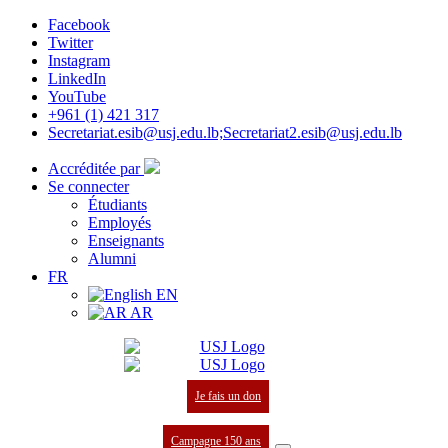
Facebook
Twitter
Instagram
LinkedIn
YouTube
+961 (1) 421 317
Secretariat.esib@usj.edu.lb;Secretariat2.esib@usj.edu.lb
Accréditée par
Se connecter
Étudiants
Employés
Enseignants
Alumni
FR
EN
AR
Je fais un don
Campagne 150 ans