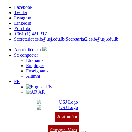
Facebook
Twitter
Instagram
LinkedIn
YouTube
+961 (1) 421 317
Secretariat.esib@usj.edu.lb;Secretariat2.esib@usj.edu.lb
Accréditée par
Se connecter
Étudiants
Employés
Enseignants
Alumni
FR
EN
AR
Je fais un don
Campagne 150 ans