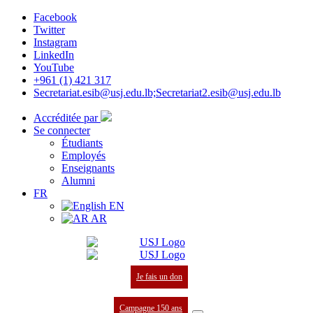
Facebook
Twitter
Instagram
LinkedIn
YouTube
+961 (1) 421 317
Secretariat.esib@usj.edu.lb;Secretariat2.esib@usj.edu.lb
Accréditée par
Se connecter
Étudiants
Employés
Enseignants
Alumni
FR
EN
AR
Je fais un don
Campagne 150 ans