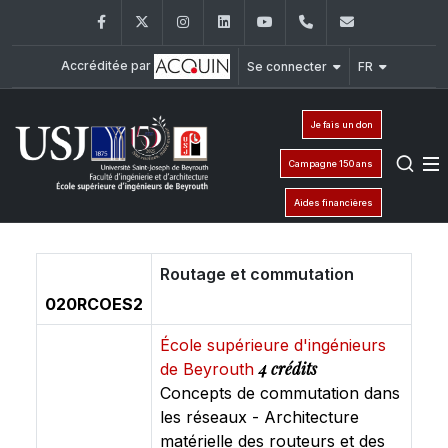
Facebook
Twitter
Instagram
LinkedIn
YouTube
+961 (1) 421 317
Secretaria
Accréditée par
Se connecter
FR
Je fais un don
Campagne 150 ans
Aides financières
Routage et commutation
020RCOES2
École supérieure d'ingénieurs
4 crédits
de Beyrouth
Concepts de commutation dans
les réseaux - Architecture
matérielle des routeurs et des