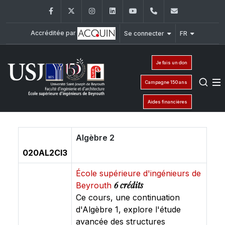
Facebook
Twitter
Instagram
LinkedIn
YouTube
+961 (1) 421 317
Secretaria
Accréditée par
Se connecter
FR
Je fais un don
Campagne 150 ans
Aides financières
Algèbre 2
020AL2CI3
École supérieure d'ingénieurs de
6 crédits
Beyrouth
Ce cours, une continuation
d'Algèbre 1, explore l'étude
avancée des structures