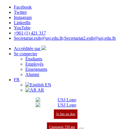
Facebook
Twitter
Instagram
LinkedIn
YouTube
+961 (1) 421 317
Secretariat.esib@usj.edu.lb;Secretariat2.esib@usj.edu.lb
Accréditée par
Se connecter
Étudiants
Employés
Enseignants
Alumni
FR
EN
AR
Je fais un don
Campagne 150 ans