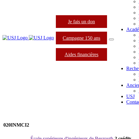
Je fais un don
Acadé
Campagne 150 ans
Aides financières
Reche
Ancie
USJ
Conta
020INMCI2
École supérieure d'ingénieurs de Beyrouth
2 crédits