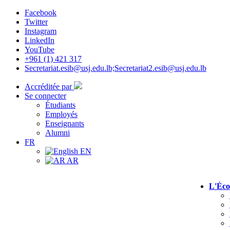
Facebook
Twitter
Instagram
LinkedIn
YouTube
+961 (1) 421 317
Secretariat.esib@usj.edu.lb;Secretariat2.esib@usj.edu.lb
Accréditée par
Se connecter
Étudiants
Employés
Enseignants
Alumni
FR
EN
AR
L'Éco