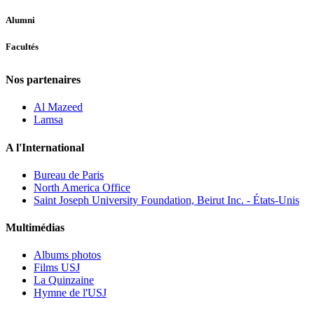
Alumni
Facultés
Nos partenaires
Al Mazeed
Lamsa
A l'International
Bureau de Paris
North America Office
Saint Joseph University Foundation, Beirut Inc. - États-Unis
Multimédias
Albums photos
Films USJ
La Quinzaine
Hymne de l'USJ