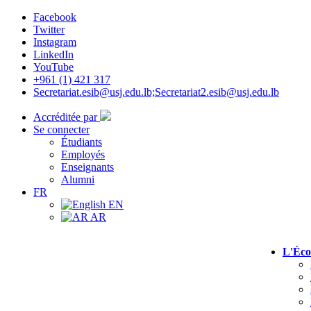
Facebook
Twitter
Instagram
LinkedIn
YouTube
+961 (1) 421 317
Secretariat.esib@usj.edu.lb;Secretariat2.esib@usj.edu.lb
Accréditée par
Se connecter
Étudiants
Employés
Enseignants
Alumni
FR
EN
AR
L'Éco