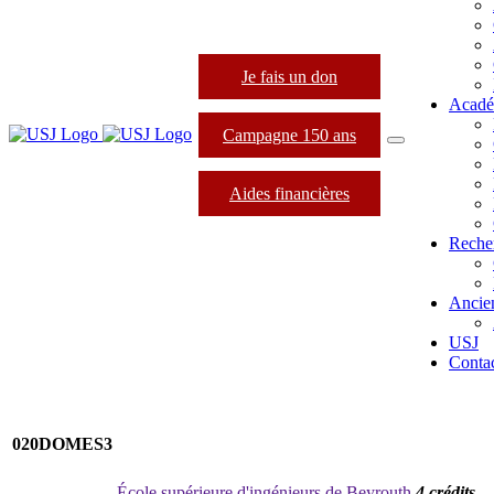
Je fais un don
Acadé
Campagne 150 ans
Aides financières
Reche
Ancie
USJ
Conta
020DOMES3
École supérieure d'ingénieurs de Beyrouth
4 crédits