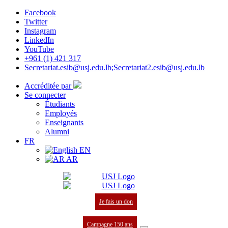
Facebook
Twitter
Instagram
LinkedIn
YouTube
+961 (1) 421 317
Secretariat.esib@usj.edu.lb;Secretariat2.esib@usj.edu.lb
Accréditée par
Se connecter
Étudiants
Employés
Enseignants
Alumni
FR
EN
AR
Je fais un don
Campagne 150 ans