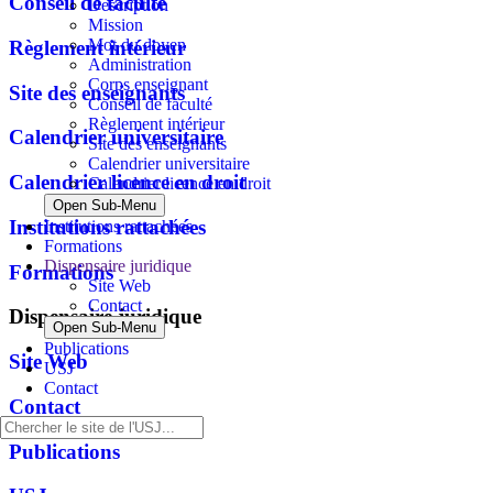
Conseil de faculté
Description
Mission
Mot du doyen
Règlement intérieur
Administration
Corps enseignant
Site des enseignants
Conseil de faculté
Règlement intérieur
Calendrier universitaire
Site des enseignants
Calendrier universitaire
Calendrier licence en droit
Calendrier licence en droit
Open Sub-Menu
Institutions rattachées
Institutions rattachées
Formations
Dispensaire juridique
Formations
Site Web
Contact
Dispensaire juridique
Open Sub-Menu
Publications
Site Web
USJ
Contact
Contact
Publications