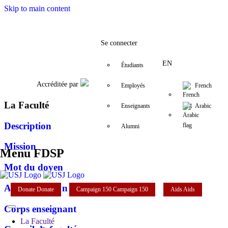
Skip to main content
Facebook
Twitter
Instagram
LinkedIn
YouTube
+961 (1) 421 432
fdsp@usj.edu
Se connecter
EN
Étudiants
Accréditée par
Employés
French
La Faculté
Enseignants
Arabic
Description
Alumni
Mission
Menu FDSP
Mot du doyen
Administration
Donate
Donate
Campaign 150
Campaign 150
Aids
Aids
Corps enseignant
La Faculté