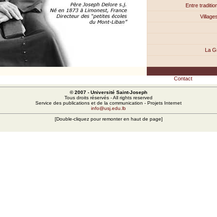
Entre traditio
Village
La G
Contact
© 2007
- Université Saint-Joseph
Tous droits réservés - All rights reserved
Service des publications et de la communication - Projets Internet
info@usj.edu.lb
[Double-cliquez pour remonter en haut de page]