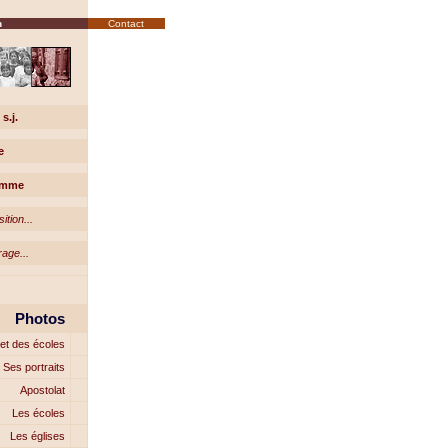
n
Contact
s.j.
e
homme
ition...
age...
Photos
et des écoles
Ses portraits
Apostolat
Les écoles
Les églises