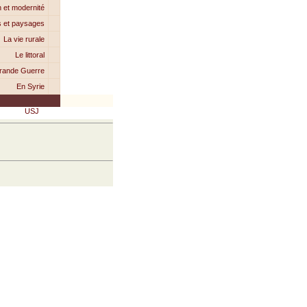
n et modernité
s et paysages
La vie rurale
Le littoral
rande Guerre
En Syrie
USJ