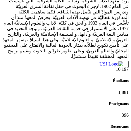
يرثُ معهدُ الآداب الشرقيَّة رسالةَ "الكليَّة الشرقيَّة" التي تأسَّست
في العام 1902، لإجراء البحوث في حقل ثقافة الشرق العربيَّة
وتدريس الموادّ التي تتَّصل بهذه الثقافة. فكما ساهمت الكليّة
المذكورة بفعاليَّة في نهضة الآداب العربيَّة، يحرصُ المعهدُ منذ أن
تأسَّس في العام 1933 وأُلحق في كليّة الآداب والعلوم الإنسانيَّة العام
1977، على الاستمرار في خدمة الثقافة العربيّة، وبوجه التحديد في
ميادين اللغة العربيّة وآدابها، والفلسفة الإسلاميّة والعربيّة، والتاريخ
العربيّ والإسلاميّ، والعلوم الإسلاميَّة. وفي هذا السياق، يسهر المعهدُ
على تأمين تكوينٍ لطلاّبه يمتاز بالجودة العالية والانفتاح على المجتمع
المحليّ والعالم العربيّ، وعلى تطوير طرائق البحوث وتقييم برامج
المعهد المختلفة تقييمًا مستمرًّا.
10,815
Étudiants
1,995
Enseignants
420
Doctorants