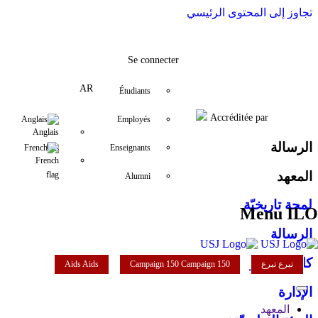
تجاوز إلى المحتوى الرئيسي
ilo@usj.edu.lb
YouTube
+961 (1) 421 000
LinkedIn
Instagram
Twitter
Facebook
Se connecter
AR
Étudiants
Accréditée par
Anglais
Employés
الرسالة
French
Enseignants
المعهد
Alumni
لمحة تاريخيّة
Menu ILO
الرسالة
كلمة المدير
تبرع
تبرع
Campaign 150
Campaign 150
Aids
Aids
الإدارة
المعهد