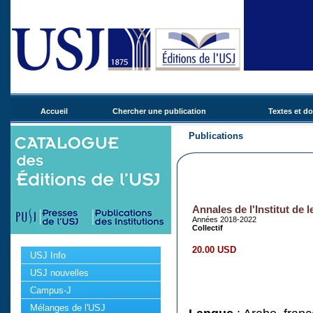
Accueil
Chercher une publication
Textes et d
Publications
Annales de l'Institut de l
Années 2018-2022
Collectif
20.00 USD
USJ Info
USJ nouvelles
Campus-J
Mélanges de l'USJ