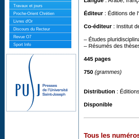
Langue
: Arabe, franç
Travaux et jours
Éditeur
: Éditions de 
Proche-Orient Chrétien
Livres d'Or
Co-éditeur
: Institut 
Discours du Recteur
Revue O7
– Études pluridisciplin
Sport Info
– Résumés des thèses
445 pages
750
(grammes)
Distribution
: Édition
Disponible
Tous les numéros