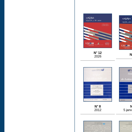
N° 12
N
2026
N° 8
N
2012
5 janv