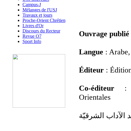
Campus-J
Mélanges de l'USJ
Travaux et jours
Proche-Orient Chrétien
Livres d'Or
Discours du Recteur
Ouvrage publié
Revue O7
Sport Info
Langue
: Arabe,
Éditeur
: Éditio
Co-éditeur
: I
Orientales
د الآداب الشرقيّة