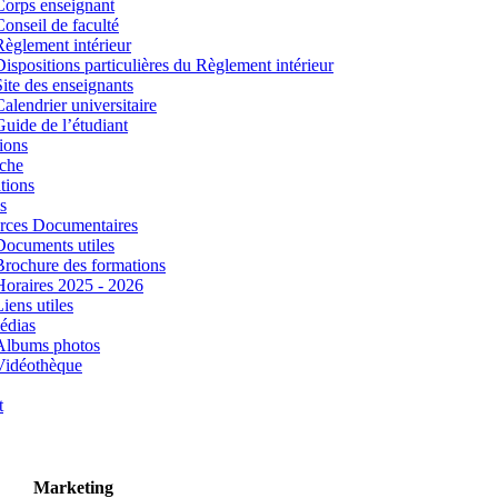
Corps enseignant
Conseil de faculté
Règlement intérieur
Dispositions particulières du Règlement intérieur
Site des enseignants
Calendrier universitaire
Guide de l’étudiant
ions
che
tions
s
rces Documentaires
Documents utiles
Brochure des formations
Horaires 2025 - 2026
iens utiles
édias
Albums photos
Vidéothèque
t
Marketing