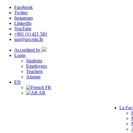
Facebook
Twitter
Instagram
LinkedIn
YouTube
+961 (1) 421 581
issr@usj.edu.lb
Accredited by
Login
Students
Employees
Teachers
Alumni
EN
FR
AR
La Fac