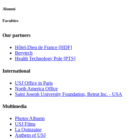
Alumni
Faculties
Our partners
Hôtel-Dieu de France [HDF]
Berytech
Health Technology Pole [PTS]
International
USJ Office in Paris
North America Office
Saint Joseph University Foundation, Beirut Inc. - USA
Multimedia
Photos Albums
USJ Films
La Quinzaine
Anthem of USJ