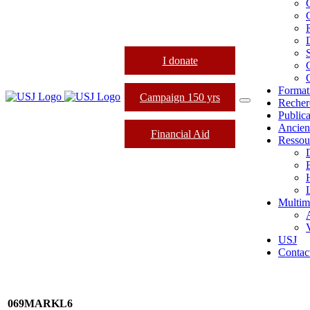
I donate
Format
Campaign 150 yrs
Recher
Publica
Ancien
Financial Aid
Ressou
L
Multim
USJ
Contac
069MARKL6