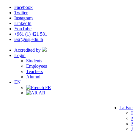
Facebook
Twitter
Instagram
LinkedIn
YouTube
+961 (1) 421 581
issr@usj.edu.lb
Accredited by
Login
Students
Employees
Teachers
Alumni
EN
FR
AR
La Fac