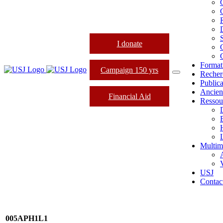
I donate
Format
Campaign 150 yrs
Recher
Publica
Ancien
Financial Aid
Ressou
L
Multim
USJ
Contac
005APH1L1