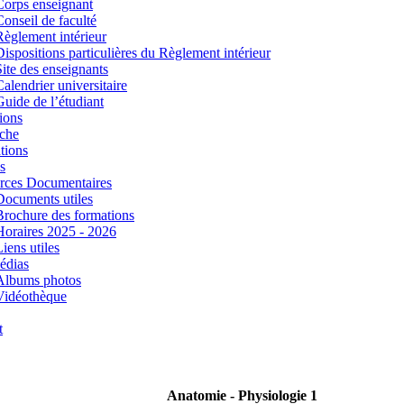
Corps enseignant
Conseil de faculté
Règlement intérieur
Dispositions particulières du Règlement intérieur
Site des enseignants
Calendrier universitaire
Guide de l’étudiant
ions
che
tions
s
rces Documentaires
Documents utiles
Brochure des formations
Horaires 2025 - 2026
iens utiles
édias
Albums photos
Vidéothèque
t
Anatomie - Physiologie 1