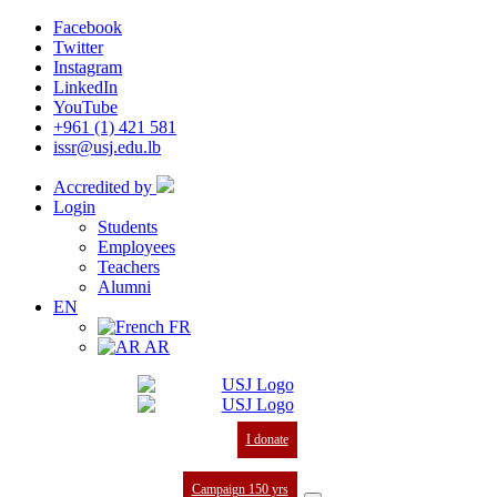
Facebook
Twitter
Instagram
LinkedIn
YouTube
+961 (1) 421 581
issr@usj.edu.lb
Accredited by
Login
Students
Employees
Teachers
Alumni
EN
FR
AR
I donate
Campaign 150 yrs