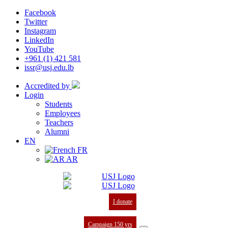
Facebook
Twitter
Instagram
LinkedIn
YouTube
+961 (1) 421 581
issr@usj.edu.lb
Accredited by
Login
Students
Employees
Teachers
Alumni
EN
FR
AR
I donate
Campaign 150 yrs