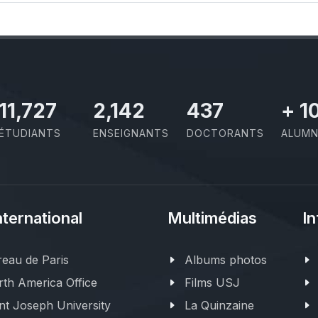
11,727
2,142
437
+
1
ÉTUDIANTS
ENSEIGNANTS
DOCTORANTS
ALUMN
nternational
Multimédias
In
eau de Paris
Albums photos
th America Office
Films USJ
nt Joseph University
La Quinzaine