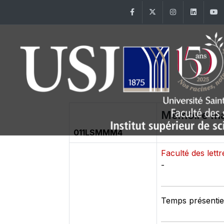
Facebook
Twitter
Instagram
Linke
Mémoire ma
011LSMMM4
Faculté des let
-
Temps présentiel