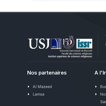
Nos partenaires
A l'I
Al Mazeed
Bur
Lamsa
Nor
Sai