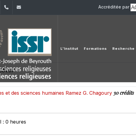
Accréditée par
dIn
YouTube
+961 (1) 421 581
issr@usj.edu.lb
L'Institut
Formations
Recherche
ster
30 crédits
tres et des sciences humaines Ramez G. Chagoury
 : 0 heures