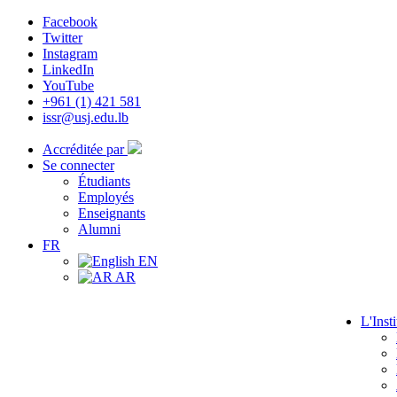
Facebook
Twitter
Instagram
LinkedIn
YouTube
+961 (1) 421 581
issr@usj.edu.lb
Accréditée par
Se connecter
Étudiants
Employés
Enseignants
Alumni
FR
EN
AR
L'Insti