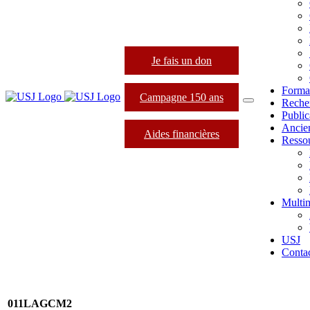
Je fais un don
Forma
Campagne 150 ans
Reche
Public
Ancie
Aides financières
Resso
Multi
USJ
Conta
011LAGCM2