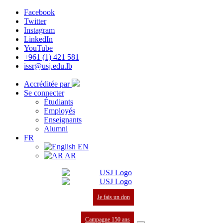
Facebook
Twitter
Instagram
LinkedIn
YouTube
+961 (1) 421 581
issr@usj.edu.lb
Accréditée par
Se connecter
Étudiants
Employés
Enseignants
Alumni
FR
EN
AR
Je fais un don
Campagne 150 ans