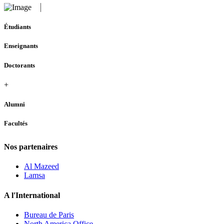
Étudiants
Enseignants
Doctorants
+
Alumni
Facultés
Nos partenaires
Al Mazeed
Lamsa
A l'International
Bureau de Paris
North America Office