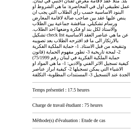
بلد. مثلاً عقد لاقامة معرض لفنان اجنبي في لبنان.
عمل تطبيقي اول في المحاضرة: ما هي الشروط او
البنود الاساسية حسب رأي الطلاب التي يجب ان
ينص عليها عقد بين صاحب صالة لاقامة المعارض
ورسام تشكيلي. مناقشة جماعية بين الطلاب
والاستاذ لكل بند او فكرة وضعها احد الطلاب.
تشكيل check list عن ما هي عناصر العقد الاساسية
بالارتكاز الى ما قد اقترحه الطلاب بعد تصويبه
وتنقيحه من قبل الاستاذ. 1- حماية الملكية الفكرية
2- لمحة تاريخية 3- تطور مفهوم الحماية (قانون
حماية الملكية الفكرية في لبنان رقم 75/1999)
كيفية تسجيل الاثر الفني والادبي: 1- ما هي المواد او
الاشياء التي يمكن تسجيلها 2- كيفية ابراز عناصر
الجدة عند التسجيل 3- المستندات المطلوبة- التكلفة
Temps présentiel : 17.5 heures
Charge de travail étudiant : 75 heures
Méthode(s) d'évaluation : Etude de cas