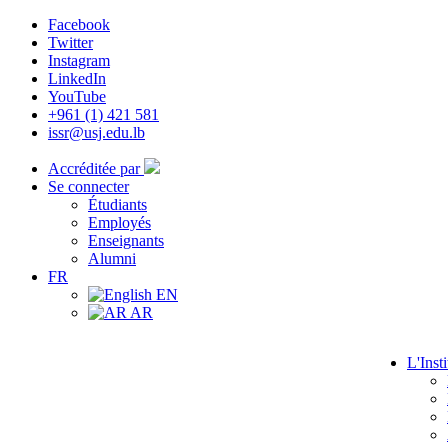
Facebook
Twitter
Instagram
LinkedIn
YouTube
+961 (1) 421 581
issr@usj.edu.lb
Accréditée par
Se connecter
Étudiants
Employés
Enseignants
Alumni
FR
EN
AR
L'Insti