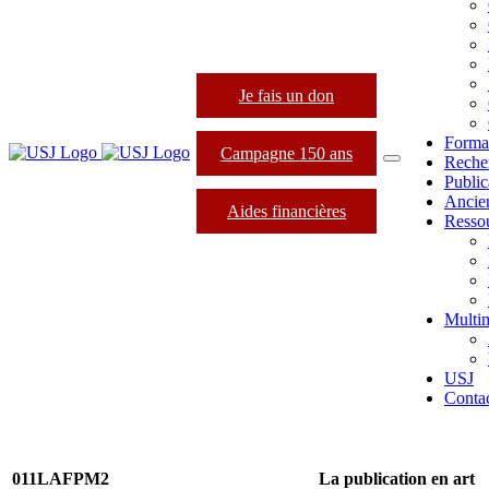
Je fais un don
Forma
Campagne 150 ans
Reche
Public
Ancie
Aides financières
Resso
Multi
USJ
Conta
011LAFPM2
La publication en art